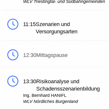
WLV Triestingtal- und Südbahngemeinden
11:15
Szenarien und
Versorgungsarten
12:30
Mittagspause
13:30
Risikoanalyse und
Schadensszenarienbildung
Ing. Bernhard HANIFL
WLV Nördliches Burgenland