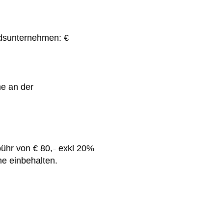
edsunternehmen: €
me an der
ühr von € 80,
exkl 20%
–
e einbehalten.