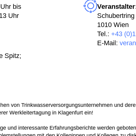
 Uhr bis
Veranstalter
13 Uhr
Schubertring
1010 Wien
Tel.:
+43 (0)1
E-Mail:
veran
e Spitz;
lichen von Trinkwasserversorgungsunternehmen und dere
erer Werkleitertagung in Klagenfurt ein!
äge und interessante Erfahrungsberichte werden geboten 
blemstellungen mit den Kolleginnen und Kollegen zu dis