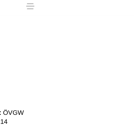
:
ÖVGW
 14